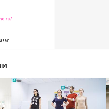
me.ru/
kazan
ии