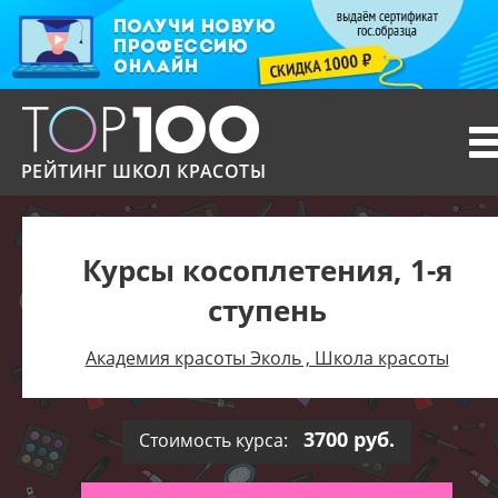
T
n
РЕЙТИНГ ШКОЛ КРАСОТЫ
Курсы косоплетения, 1-я
ступень
Академия красоты Эколь , Школа красоты
3700 руб.
Стоимость курса: