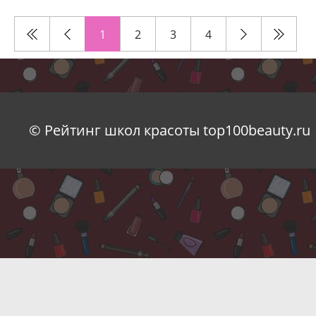
1
2
3
4
© Рейтинг школ красоты top100beauty.ru