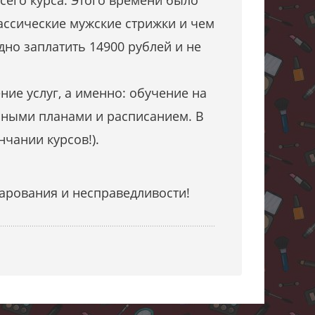
сего курса. Этого времени было
лассические мужские стрижки и чем
дно заплатить 14900 рублей и не
ие услуг, а именно: обучение на
ебными планами и расписанием. В
нчании курсов!).
чарования и несправедливости!