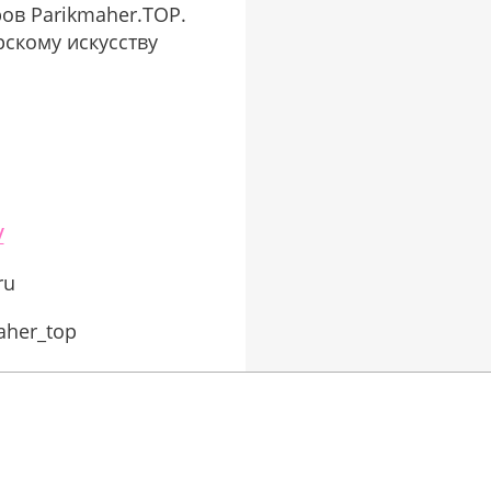
ов Parikmaher.TOP.
скому искусству
/
ru
aher_top